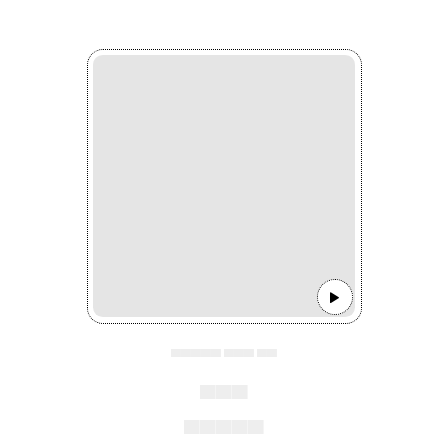
▄▄▄▄▄ ▄▄▄ ▄▄
▄▄▄
▄▄▄▄▄