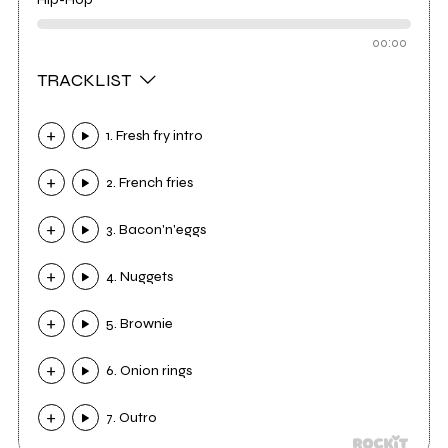
00:00
TRACKLIST
1. Fresh fry intro
2. French fries
3. Bacon'n'eggs
4. Nuggets
5. Brownie
6. Onion rings
7. Outro