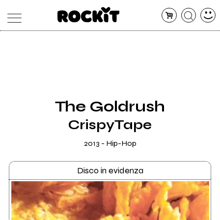
MAGAZINE
DATABASE
ARTICOLI
CONCERTI
ARTISTI
SHOP
The Goldrush
RADIO
CrispyTape
2013 - Hip-Hop
Disco in evidenza