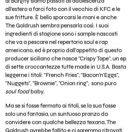
al Burghy siamo passati all'adolescenza
all'estero a farci foto con il vecchio di KFC e le
sue fritture. È bello sporcarsi le mani e anche
The Goldrush sembra pensarla così. I suoi
ingredienti di stagione sono i sample nascosti
che va a pescare nel repertorio soul e rap
americano, ed è proprio dall'appetito di questo
producer siciliano che nasce "Crispy Tape", un ep
di sette croccantezze tutte made in U.S.A. Basta
leggerne i titoli: "French Fries", "Bacon'n'Eggs",
"Nuggets", "Brownie", "Onion ring", sono puro
soul food
baby.
Ma se si fosse fermato ai titoli, se la sua fosse
solo una fantasia, un suntuoso pranzo da
convidere con qualche bellezza texana, The
Goldrush avrebbe fallito e ci saremmo ritrovati