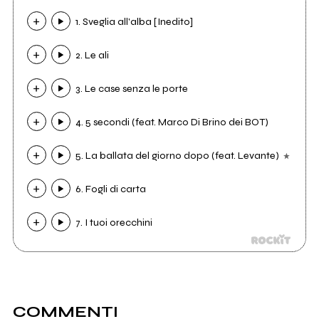
1. Sveglia all'alba [Inedito]
2. Le ali
3. Le case senza le porte
4. 5 secondi (feat. Marco Di Brino dei BOT)
5. La ballata del giorno dopo (feat. Levante)
6. Fogli di carta
7. I tuoi orecchini
COMMENTI