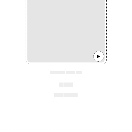
▄▄▄▄▄ ▄▄▄ ▄▄
▄▄▄
▄▄▄▄▄