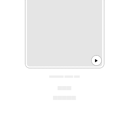
▄▄▄▄▄ ▄▄▄ ▄▄
▄▄▄
▄▄▄▄▄