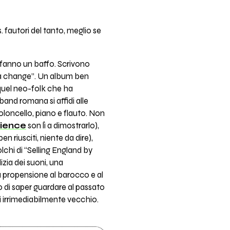
s. fautori del tanto, meglio se
e fanno un baffo. Scrivono
e a change”. Un album ben
 quel neo-folk che ha
band romana si affidi alle
ioloncello, piano e flauto. Non
nience
son lì a dimostrarlo),
en riusciti, niente da dire),
lchi di “Selling England by
izia dei suoni, una
 propensione al barocco e al
 di saper guardare al passato
 di irrimediabilmente vecchio.