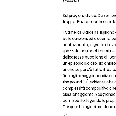
passato
Sul prog ci si divide. Da sempr
troppo. Fazioni contro, una lot
I Camelias Garden si ispirano 
belle canzoni, ed è quanto b
confezionato, in grado di evoc
spezzato non pochi cuori nel c
delicatezze bucoliche di “Some
un episodio isolato, sia chiaro
anche se poi c’è tutto il resto,
fino agli omaggi incondizionat
the pound”). È evidente che da
complessità compositiva che 
classicheggiante. Scegliendo
con rispetto, legando la propri
Per queste ragioni meritano un