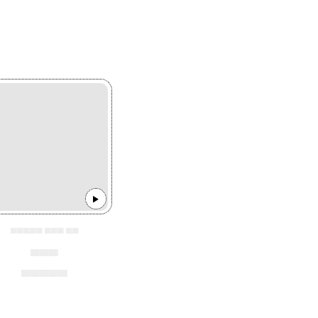
▄▄▄▄▄ ▄▄▄ ▄▄
▄▄▄
▄▄▄▄▄