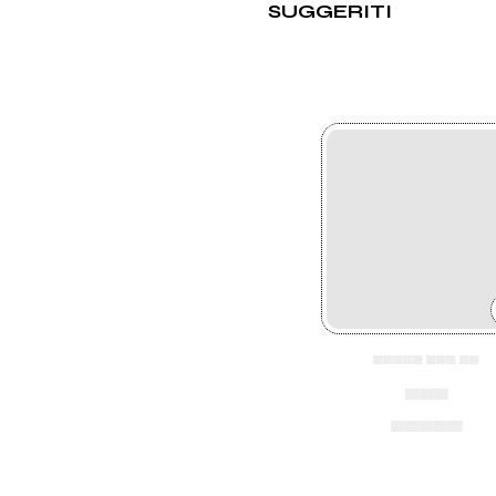
SUGGERITI
▄▄▄▄▄ ▄▄▄ ▄▄
▄▄▄
▄▄▄▄▄