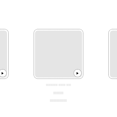
▄▄▄▄▄ ▄▄▄ ▄▄
▄▄▄
▄▄▄▄▄