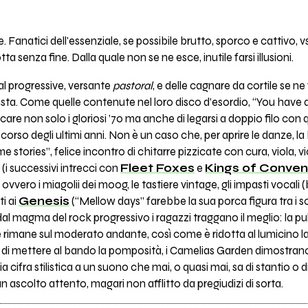
e. Fanatici dell'essenziale, se possibile brutto, sporco e cattivo, v
ta senza fine. Dalla quale non se ne esce, inutile farsi illusioni.
al progressive, versante
pastoral
, e delle cagnare da cortile se n
asta. Come quelle contenute nel loro disco d’esordio, “You hav
are non solo i gloriosi ’70 ma anche di legarsi a doppio filo con
orso degli ultimi anni. Non è un caso che, per aprire le danze, la 
 stories”, felice incontro di chitarre pizzicate con cura, viola, v
 (i successivi intrecci con
Fleet Foxes
e
Kings of Conve
 ovvero i miagolii dei moog, le tastiere vintage, gli impasti vocali (b
i ai
Genesis
(“Mellow days” farebbe la sua porca figura tra i so
l magma del rock progressivo i ragazzi traggano il meglio: la pul
rimane sul moderato andante, così come è ridotta al lumicino la
 di mettere al bando la pomposità, i Camelias Garden dimostrano
a cifra stilistica a un suono che mai, o quasi mai, sa di stantio o
 ascolto attento, magari non afflitto da pregiudizi di sorta.