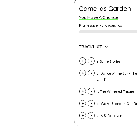
Camelias Garden
You Have A Chance
Progressive, Folk, Acustico
TRACKLIST
1. Some Stories
2. Dance of The Sun/ Th
Light)
3. The Withered Throne
4. We All Stand in Our B
5. A Safe Haven