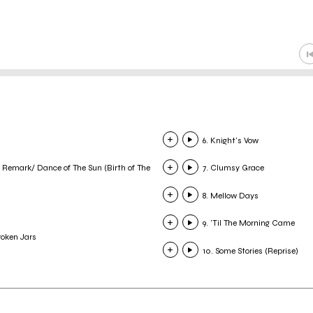
6. Knight's Vow
e Remark/ Dance of The Sun (Birth of The
7. Clumsy Grace
8. Mellow Days
9. 'Til The Morning Came
roken Jars
10. Some Stories (Reprise)