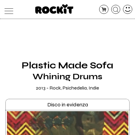
MAGAZINE
DATABASE
ARTICOLI
CONCERTI
ARTISTI
SHOP
Plastic Made Sofa
RADIO
Whining Drums
2013 - Rock, Psichedelia, Indie
Disco in evidenza