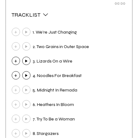
00:00
TRACKLIST
1. We're Just Changing
2. Two Grains in Outer Space
3. Lizards On a Wire
4. Noodles For Breakfast
5. Midnight In Remada
6. Heathers In Bloom
7. Try To Be a Woman
8. Stargazers