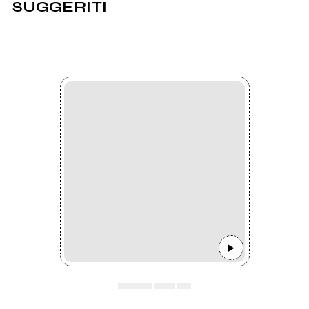
SUGGERITI
▄▄▄▄▄ ▄▄▄ ▄▄