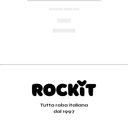
▄▄▄▄▄ ▄▄▄ ▄▄
▄▄▄
▄▄▄▄▄
Tutta roba italiana
dal 1997