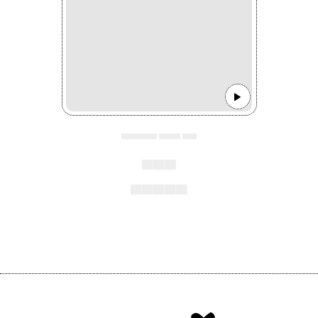
▄▄▄▄▄ ▄▄▄ ▄▄
▄▄▄
▄▄▄▄▄