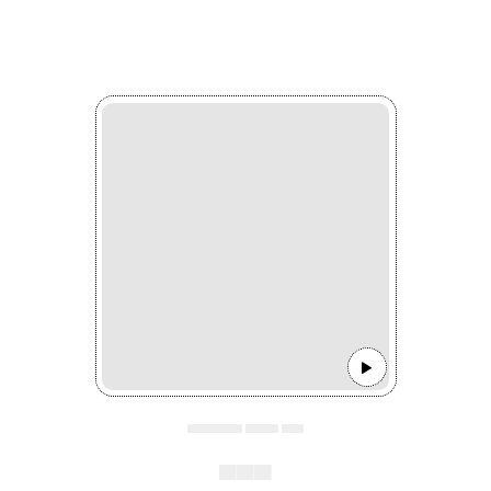
▄▄▄▄▄ ▄▄▄ ▄▄
▄▄▄