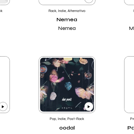
ck
Rock, Indie, Alternativo
Nemea
Nemea
M
Pop, Indie, Post-Rock
Pr
oodal
Pa