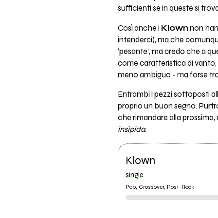
sufficienti se in queste si t
Così anche i
Klown
non hanno
intenderci), ma che comunque
‘pesante’, ma credo che a ques
come caratteristica di vanto,
meno ambiguo - ma forse tro
Entrambi i pezzi sottoposti all
proprio un buon segno. Purtro
che rimandare alla prossima, 
insipida
.
Klown
single
Pop, Crossover, Post-Rock