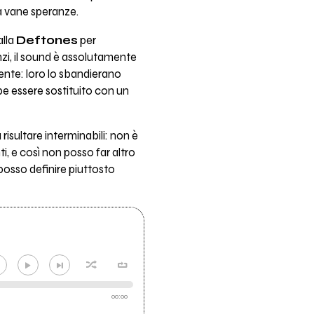
a vane speranze.
alla
Deftones
per
i, il sound è assolutamente
rente: loro lo sbandierano
be essere sostituito con un
risultare interminabili: non è
i, e così non posso far altro
posso definire piuttosto
00:00