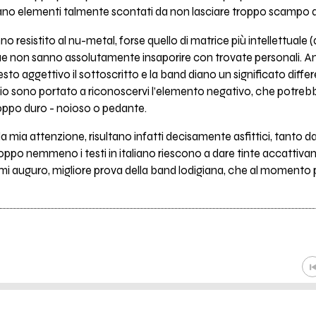
rovano elementi talmente scontati da non lasciare troppo scampo 
 resistito al nu-metal, forse quello di matrice più intellettuale (
 non sanno assolutamente insaporire con trovate personali. Anz
to aggettivo il sottoscritto e la band diano un significato diffe
 io sono portato a riconoscervi l’elemento negativo, che potreb
ppo duro - noioso o pedante.
a mia attenzione, risultano infatti decisamente asfittici, tanto da 
ppo nemmeno i testi in italiano riescono a dare tinte accattivant
mi auguro, migliore prova della band lodigiana, che al momento 