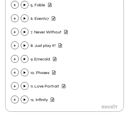
5. Fable
6. Event27
7. Never Without
8. Just play It!
9. Emerald
10. Phases
11. Love Portrait
12. Infinity