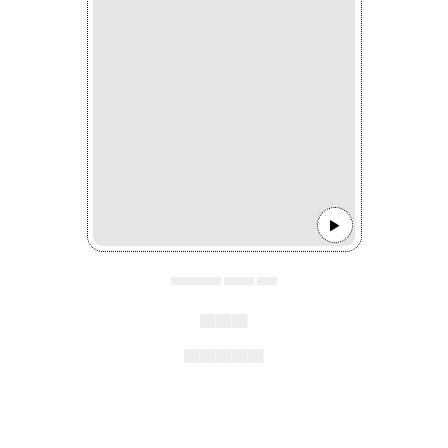
▄▄▄▄▄ ▄▄▄ ▄▄
▄▄▄
▄▄▄▄▄