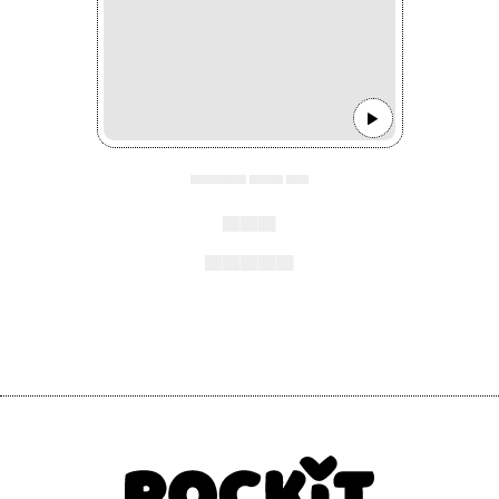
▄▄▄▄▄ ▄▄▄ ▄▄
▄▄▄
▄▄▄▄▄