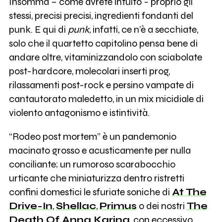
Insomma – come avrete intuito - proprio gli
stessi, precisi precisi, ingredienti fondanti del
punk. E qui di
punk
, infatti, ce n’è a secchiate,
solo che il quartetto capitolino pensa bene di
andare oltre, vitaminizzandolo con sciabolate
post-hardcore, molecolari inserti prog,
rilassamenti post-rock e persino vampate di
cantautorato maledetto, in un mix micidiale di
violento antagonismo e istintività.
“Rodeo post mortem” è un pandemonio
macinato grosso e acusticamente per nulla
conciliante; un rumoroso scarabocchio
urticante che miniaturizza dentro ristretti
confini domestici le sfuriate soniche di
At The
Drive-In
,
Shellac
,
Primus
o dei nostri
The
Death Of Anna Karina
, con eccessivo