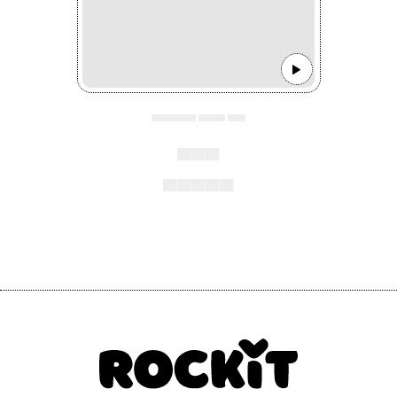
▄▄▄▄▄ ▄▄▄ ▄▄
▄▄▄
▄▄▄▄▄