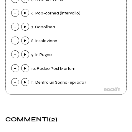
6. Pop-cornea (intervallo)
7. Capolinea
8. Insolazione
9. In Pugno
10. Rodeo Post Mortem
11. Dentro un Sogno (epilogo)
COMMENTI
(2)