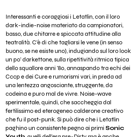
Interessanti e coraggiosi i Letatlin, con il loro
dark-indie-noise materiato da campionatori,
basso, due chitarre e spiccata attitudine alla
teatralità. C'è di che tagliarsi le vene (in senso
buono, se ne esiste uno), indugiando sul loro look
un po' darkettone, sulla ripetitività ritmica tipica
dello squallore anni '80, annaspando tra echi dei
Cccp e dei Cure e rumorismi vari, in preda ad
una lentezza angosciante, struggente, da
codeina e puro mal de vivre. Noise-wave
sperimentale, quindi, che saccheggia dal
fertilissimo ed eterogeneo calderone creativo
che fu il post-punk. Si può dire che i Letatlin
paghino un consistente pegno ai primi
Sonic
Youth
, quelli dell'era pre-Dirty, ma è anche