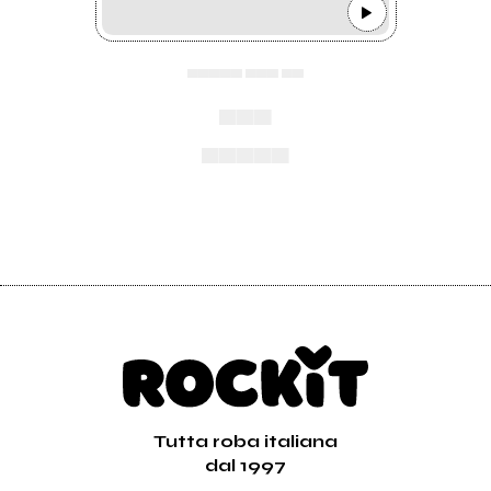
▄▄▄▄▄ ▄▄▄ ▄▄
▄▄▄
▄▄▄▄▄
Tutta roba italiana
dal 1997