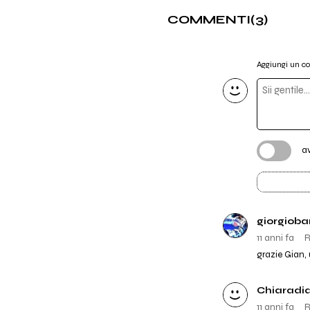
COMMENTI
(3)
Aggiungi un 
a
giorgioba
11 anni fa
R
grazie Gian,
Chiaradi
11 anni fa
R