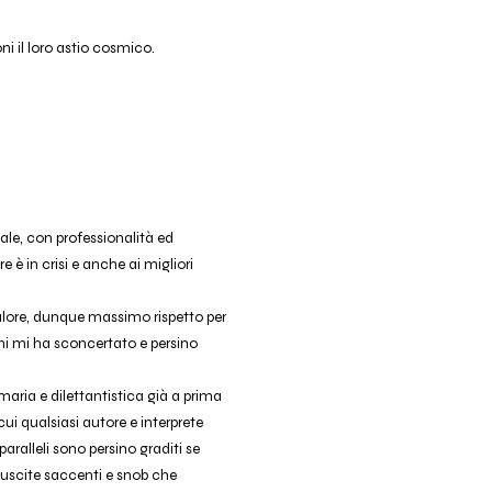
ni il loro astio cosmico.
ale, con professionalità ed
 è in crisi e anche ai migliori
alore, dunque massimo rispetto per
i mi ha sconcertato e persino
maria e dilettantistica già a prima
 cui qualsiasi autore e interprete
aralleli sono persino graditi se
 uscite saccenti e snob che