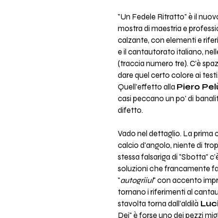
"Un Fedele Ritratto" è il nuo
mostra di maestria e professio
calzante, con elementi e rife
e il cantautorato italiano, ne
(traccia numero tre). C'è spaz
dare quel certo colore ai testi
Quell'effetto alla
Piero Pel
casi peccano un po' di banal
difetto.
Vado nel dettaglio. La prima 
calcio d'angolo, niente di trop
stessa falsariga di "Sbotta" 
soluzioni che francamente fan
"
autogriiul
" con accento impr
tornano i riferimenti al canta
stavolta torna dall'aldilà
Luci
Dei" è forse uno dei pezzi migl