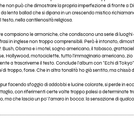
e non può che dimostrare la propria imperfezione di fronte a Di
 da lenta ballad che si dipana in un crescendo mistico richiamano
l testo, nella cantilenosità religiosa.
nte compaiono le armoniche, che condiscono una serie di luoghi c
 frasi in inglese non troppo comprensibili. Però è intonato, dimo
Bush, Obama e i motel, sogno americano, il tabasco, grattacieli,
asse, Hollywood, motociclette, tutto l'immaginario americano, zio
nte a trascriverne il testo. Conclude l'album con "Echi di Tokyo",
i
di troppo, forse. Che in altra tonalità ho già sentito, ma chissà
 pur facendo sfoggio di addobbi e lucine colorate, si perde in ec
aglio, con riferimenti certe volte troppo palesi a determinate tr
 ma che lascia un po' l'amaro in bocca: la sensazione di qualco