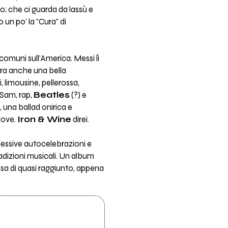
o; che ci guarda da lassù e
 un po' la "Cura" di
omuni sull'America. Messi lì
stra anche una bella
 limousine, pellerossa,
 Sam, rap,
Beatles
(?) e
 una ballad onirica e
 dove.
Iron & Wine
direi.
cessive autocelebrazioni e
adizioni musicali. Un album
sa di quasi raggiunto, appena