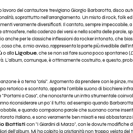
vo lavoro del cantautore trevigiano Giorgio Barbarotta, disco a
nalità, soprattutto nell'arrangiamento. Un misto di rock, folk ed
rimenti veramente diversificati. Il cantato, sempre impeccabile, a
lle atmosfere, nella cadenza dei versi e nella scelta delle parole, 
io anche per le classiche inflessioni da rocker intonato, che biasc
, cosa che, a mio avviso, rappresenta la parte più rivedibile dell'i
ù
o alla
Ligabue
, che se non sai fare suona poco spontaneo (
D
ità. L'album, comunque, è ottimamente costruito, e questo, prob
canzone è a tema "crisi". Argomento da prendere con le pinze, ma
po retorico e scontato, apparte l'orribile suono di bicchiere infrant
c'è "Portami a Casa", che nonostante un intro strumentale coinvol
no riconsiderare un po' il tutto; ad esempio quando Barbarotta 
obabile, e quando compaiono parole che suonano come inserite a 
utorato italiano, e sono veramente ben mixati e resi abbastanza ir
o Battisti
con "I Giardini di Marzo", con le dovute modifiche d
iori dell'album. Mi ha colpito la cristianità non troppo velata del 