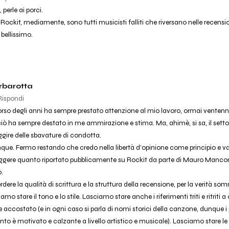
 perle ai porci.
i Rockit, mediamente, sono tutti musicisti falliti che riversano nelle recensio
 bellissimo.
rbarotta
Rispondi
orso degli anni ha sempre prestato attenzione al mio lavoro, ormai ventenn
 ciò ha sempre destato in me ammirazione e stima. Ma, ahimè, si sa, il settore
gire delle sbavature di condotta.
que. Fermo restando che credo nella libertà d'opinione come principio e v
ggere quanto riportato pubblicamente su Rockit da parte di Mauro Mancon
.
ere la qualità di scrittura e la struttura della recensione, per la verità som
amo stare il tono e lo stile. Lasciamo stare anche i riferimenti triti e ritriti a
e accostato (e in ogni caso si parla di nomi storici della canzone, dunque i p
to è motivato e calzante a livello artistico e musicale). Lasciamo stare le