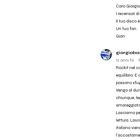
Caro Giorgio,
I recensori d
Il tuo disco è
Un tuo fan.
Gian
giorgioba
12 anni fa
Rockit nel c
equilibrio. E
possono sfug
Vengo al dun
chiunque, le
amareggiato
Lasciamo perd
lettura. Lasci
italiano vien
l'accostamen