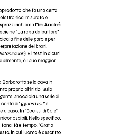
utoprodotto che fa una certa
 elettronica, misurato e
 sprazzi richiama
De André
specie ne "La roba da buttare"
ica la fine delle parole per
nterpretazione dei brani.
istanzaaah
). E i testi in alcuni
abilmente, è il suo maggior
 Barbarotta se la cava in
o proprio all'inizio. Sulla
gente, snocciola una serie di
canta di "
gguard reil
" e
caso. In "Ecclissi di Sole",
riconoscibili. Nello specifico,
i tonalità e tempo. "Gratia
testo, in cui l'uomo è descritto