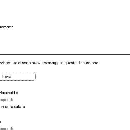
commento
vvisami se ci sono nuovi messaggi in questa discussione
Invia
rbarotta
ispondi
 un caro saluto
a
ispondi