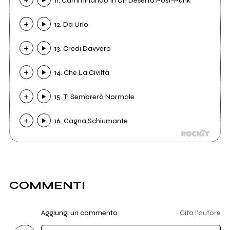
11. Camminando In Un Deserto Post-Punk
12. Da Urlo
13. Credi Davvero
14. Che La Civiltà
15. Ti Sembrerà Normale
16. Cagna Schiumante
COMMENTI
Aggiungi un commento
Cita l'autore