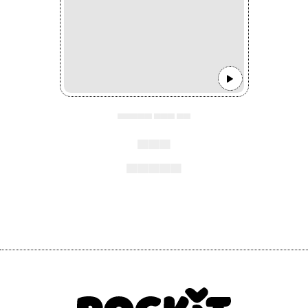
▄▄▄▄▄ ▄▄▄ ▄▄
▄▄▄
▄▄▄▄▄