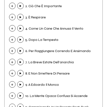
2. Ciò Che È Importante
3. È Respirare
4. Come Un Cane Che Annusa Il Vento
5. Dopo La Tempesta
6. Per Raggiungere Correndo E Ansimando
7. La Breve Estate Dell’anarchia
8. E Non Smettere Di Pensare
9. A Edoardo Il Monco
10. La Mente Opaca Confusa Si Accende