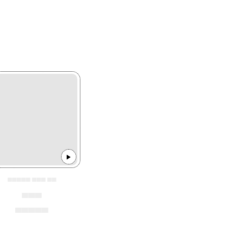
▄▄▄▄▄ ▄▄▄ ▄▄
▄▄▄
▄▄▄▄▄