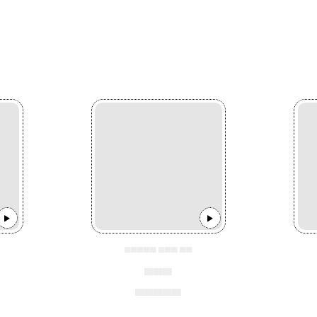
▄▄▄▄▄ ▄▄▄ ▄▄
▄▄▄
▄▄▄▄▄