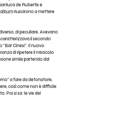
Gianluca de Rubertis e
o album
riuscirono a mettere
diverso, di peculiare. Avevano
 caratterizzava il secondo
o “Bar Cinesi”. Il nuovo
anza di ripetere il miracolo
fusione simile partendo dal
porno” a fare da detonatore,
iere, così come non è difficile
 Poi si sa: le vie del