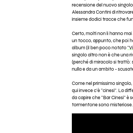
recensione del nuovo singolo 
Alessandra Contini di ritrov
insieme dodici tracce che fu
Certo, molti non li hanno mai 
un tocco, appunto, che poi h
album (il ben poco notato
“V
singolo altro non è che una r
(perché di miracolo si trattò:
nulla e da un ambito - scusate 
Come nel primissimo singolo, g
qui invece c’è “cinesi”. La dif
da capire che “Bar Cinesi” è s
tormentone sono misteriose.