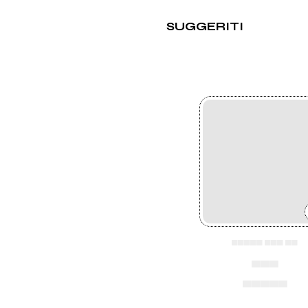
SUGGERITI
▄▄▄▄▄ ▄▄▄ ▄▄
▄▄▄
▄▄▄▄▄