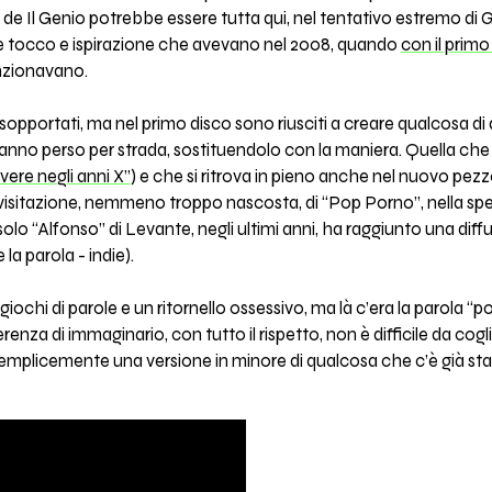
de Il Genio potrebbe essere tutta qui, nel tentativo estremo di 
are tocco e ispirazione che avevano nel 2008, quando
con il prim
nzionavano.
sopportati, ma nel primo disco sono riusciti a creare qualcosa di 
anno perso per strada, sostituendolo con la maniera. Quella che
ivere negli anni X”
) e che si ritrova in pieno anche nel nuovo pezz
ivisitazione, nemmeno troppo nascosta, di “Pop Porno”, nella sper
 solo “Alfonso” di Levante, negli ultimi anni, ha raggiunto una dif
la parola - indie).
iochi di parole e un ritornello ossessivo, ma là c’era la parola “
ferenza di immaginario, con tutto il rispetto, non è difficile da cogl
emplicemente una versione in minore di qualcosa che c’è già stato.