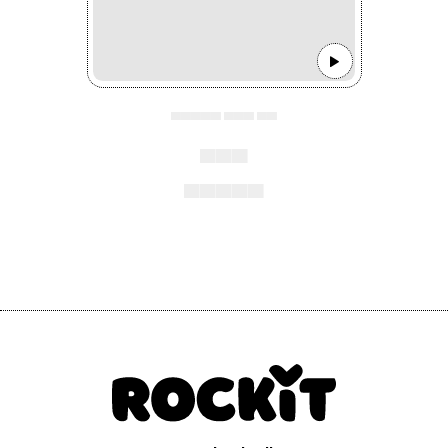
▄▄▄▄▄ ▄▄▄ ▄▄
▄▄▄
▄▄▄▄▄