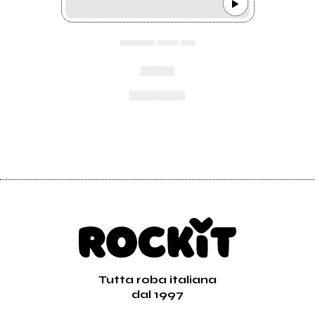
▄▄▄▄▄ ▄▄▄ ▄▄
▄▄▄
▄▄▄▄▄
Tutta roba italiana
dal 1997