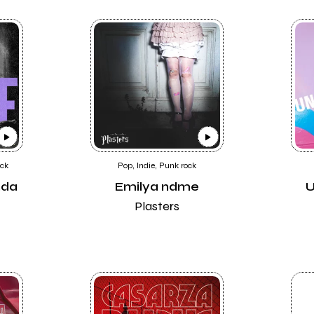
ock
Pop, Indie, Punk rock
nda
Emilya ndme
U
E
Plasters