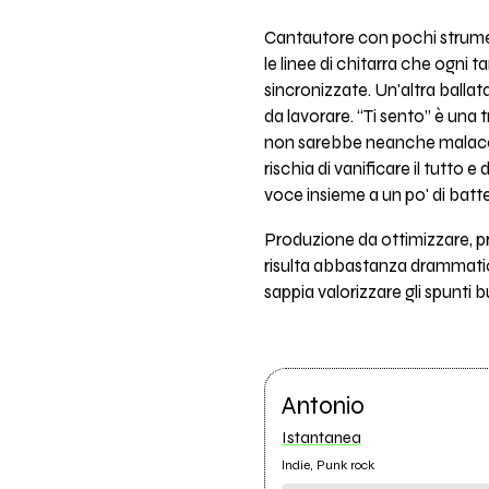
Cantautore con pochi strumen
le linee di chitarra che ogn
sincronizzate. Un'altra balla
da lavorare. “Ti sento” è una 
non sarebbe neanche malaccio
rischia di vanificare il tutto 
voce insieme a un po' di batt
Produzione da ottimizzare, pr
risulta abbastanza drammatico
sappia valorizzare gli spunti bu
Antonio
Istantanea
Indie, Punk rock