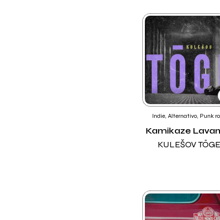
Indie, Alternativo, Punk r
Kamikaze Lava
KULEŠOV TŌG