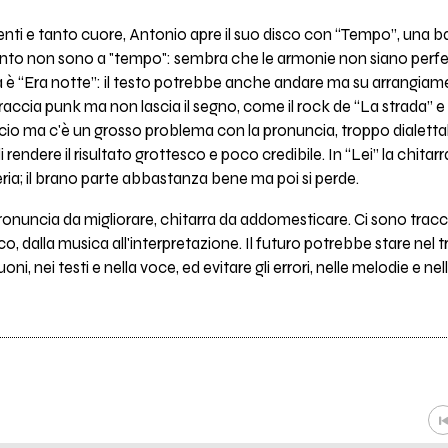
ti e tanto cuore, Antonio apre il suo disco con “Tempo”, una ba
i tanto non sono a "tempo": sembra che le armonie non siano per
ta è “Era notte”: il testo potrebbe anche andare ma su arrangiam
traccia punk ma non lascia il segno, come il rock de “La strada” e
 ma c'è un grosso problema con la pronuncia, troppo dialettale
e di rendere il risultato grottesco e poco credibile. In “Lei” la chit
eria; il brano parte abbastanza bene ma poi si perde.
onuncia da migliorare, chitarra da addomesticare. Ci sono tracc
, dalla musica all'interpretazione. Il futuro potrebbe stare nel
oni, nei testi e nella voce, ed evitare gli errori, nelle melodie e nel