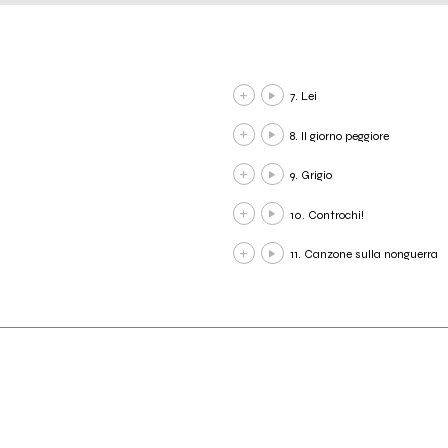
7. Lei
8. Il giorno peggiore
9. Grigio
10. Controchi!
11. Canzone sulla nonguerra