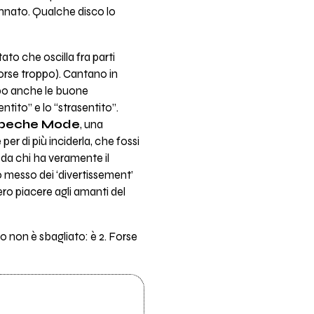
annato. Qualche disco lo
tato che oscilla fra parti
orse troppo). Cantano in
ppo anche le buone
ntito” e lo “strasentito”.
peche Mode
, una
r di più inciderla, che fossi
 da chi ha veramente il
 messo dei ‘divertissement’
ro piacere agli amanti del
to non è sbagliato: è 2. Forse