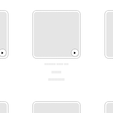
▄▄▄▄▄ ▄▄▄ ▄▄
▄▄▄
▄▄▄▄▄