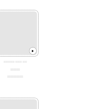
▄▄▄▄▄ ▄▄▄ ▄▄
▄▄▄
▄▄▄▄▄