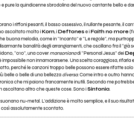
te e pure la quindicenne sbrodolina del nuovo cantante bello e d
no i riffoni pesanti, il basso ossessivo, il rullante pesante, il can
o ascoltato molto i
Korn
, i
Deftones
e i
Faith no more
(f
lche buona melodia, come in “Incanto” e “Le regole”, ma purtro
armante banalità degli arrangiamenti, che oscillano fra il “già se
idono, “010”, una cover
mansoniana
di “Personal Jesus” dei
De
impossibile non innamorarsene. Una scelta coraggiosa, rifarla e pe
fatto, perché le canzoni troppo belle possono essere rifatte solo
ù belle o belle di una bellezza
diversa
. Come intro e outro hanno
ttronica che mi paiono francamente inutili. Secondo me potrebbe
on ascoltano altro che queste cose. Sono i
Sintonia
.
ia suonano nu-metal. L’addizione è molto semplice, e il suo risulta
o così assolutamente scontato.