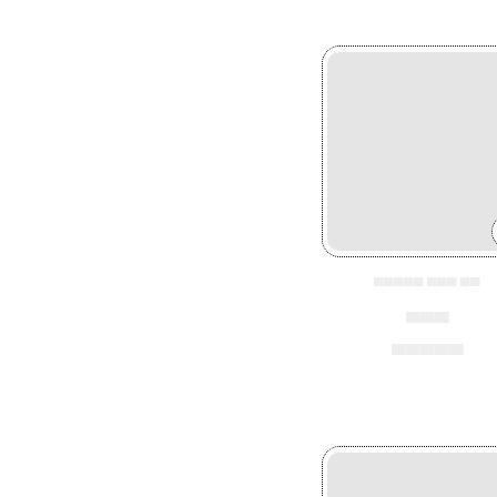
▄▄▄▄▄ ▄▄▄ ▄▄
▄▄▄
▄▄▄▄▄