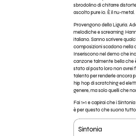
sbrodolino di chitarre distor
ascolto pure io. È il nu-metal.
Provengono della Liguria. Adora
melodiche e screaming. Hann
italiano. Sanno scrivere qua
composizioni scadono nella dis
Inseriscono nel demo che inc
canzone talmente bella che è 
stato al posto loro non avrei 
talento per renderle ancora pi
hip hop di scratching ed ele
genere, ma solo quelli che n
Fai 1+1 e capirai che i Sinton
è per questo che suona tutt
Sintonia