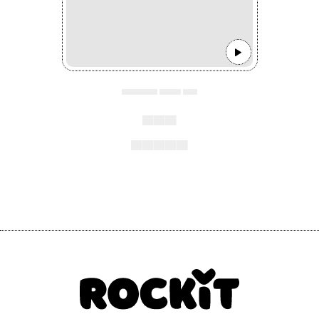
▄▄▄▄▄ ▄▄▄ ▄▄
▄▄▄
▄▄▄▄▄