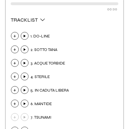
00:00
TRACKLIST
1. DO-LINE
2. SOTTO TANA
3. ACQUE TORBIDE
4. STERILE
5. IN CADUTA LIBERA
6. MANTIDE
7. TSUNAMI