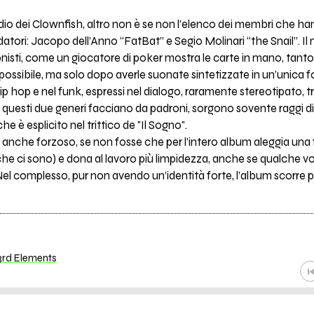
ordio dei Clownfish, altro non è se non l’elenco dei membri che h
datori: Jacopo dell’Anno “FatBat” e Segio Molinari “the Snail”. 
onisti, come un giocatore di poker mostra le carte in mano, tanto il 
possibile, ma solo dopo averle suonate sintetizzate in un’unica fo
ip hop e nel funk, espressi nel dialogo, raramente stereotipato, t
questi due generi facciano da padroni, sorgono sovente raggi di p
he è esplicito nel trittico de "Il Sogno".
anche forzoso, se non fosse che per l’intero album aleggia una 
(che ci sono) e dona al lavoro più limpidezza, anche se qualche vol
el complesso, pur non avendo un’identità forte, l’album scorre p
 3rd Elements