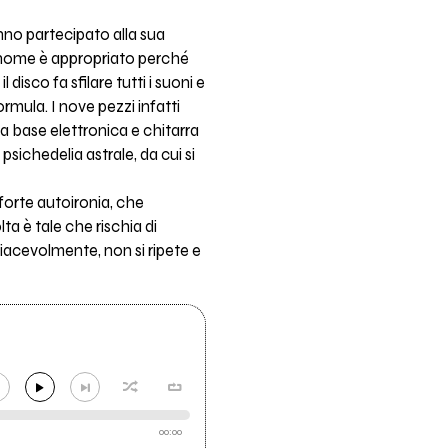
anno partecipato alla sua
Il nome è appropriato perché
disco fa sfilare tutti i suoni e
rmula. I nove pezzi infatti
ra base elettronica e chitarra
sichedelia astrale, da cui si
forte autoironia, che
ta è tale che rischia di
iacevolmente, non si ripete e
00:00