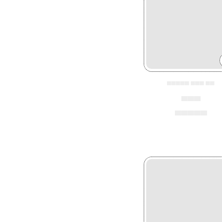
▄▄▄▄▄ ▄▄▄ ▄▄
▄▄▄
▄▄▄▄▄