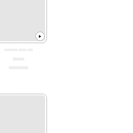
▄▄▄▄▄ ▄▄▄ ▄▄
▄▄▄
▄▄▄▄▄