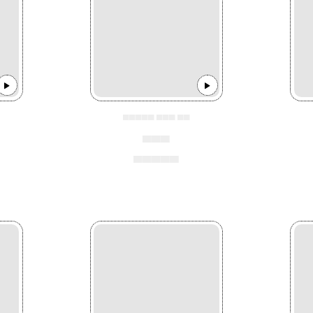
▄▄▄▄▄ ▄▄▄ ▄▄
▄▄▄
▄▄▄▄▄