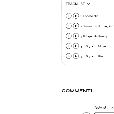
TRACKLIST
1. Eppesciolini
2. Everest Is Nothing (sjf
3. Il Sogno di Stanley
4. Il Sogno di Maynard
5. Il Sogno di Gino
COMMENTI
Aggiungi un 