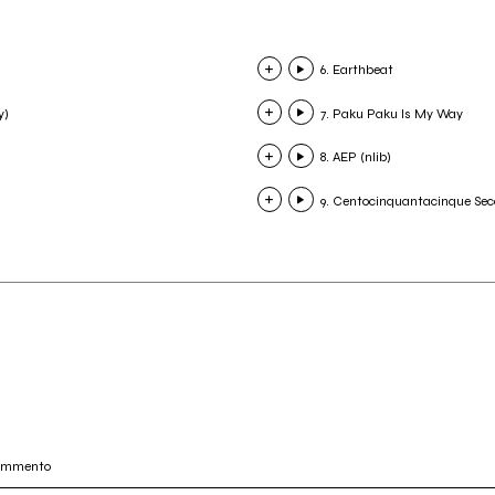
6. Earthbeat
y)
7. Paku Paku Is My Way
8. AEP (nlib)
9. Centocinquantacinque Sec
commento