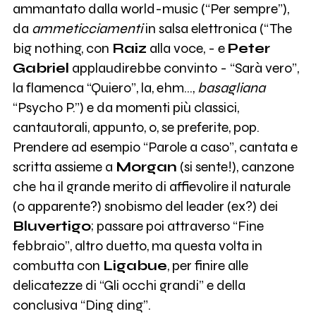
ammantato dalla world-music (“Per sempre”),
da
ammeticciamenti
in salsa elettronica (“The
big nothing, con
Raiz
alla voce, - e
Peter
Gabriel
applaudirebbe convinto - “Sarà vero”,
la flamenca “Quiero”, la, ehm…,
basagliana
“Psycho P.”) e da momenti più classici,
cantautorali, appunto, o, se preferite, pop.
Prendere ad esempio “Parole a caso”, cantata e
scritta assieme a
Morgan
(si sente!), canzone
che ha il grande merito di affievolire il naturale
(o apparente?) snobismo del leader (ex?) dei
Bluvertigo
; passare poi attraverso “Fine
febbraio”, altro duetto, ma questa volta in
combutta con
Ligabue
, per finire alle
delicatezze di “Gli occhi grandi” e della
conclusiva “Ding ding”.