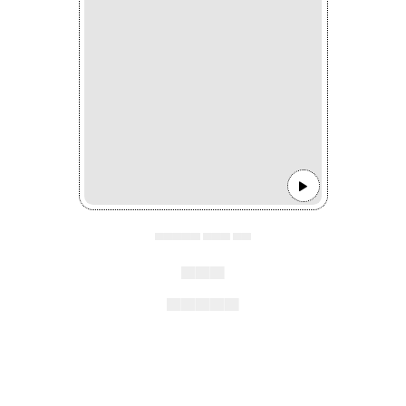
▄▄▄▄▄ ▄▄▄ ▄▄
▄▄▄
▄▄▄▄▄