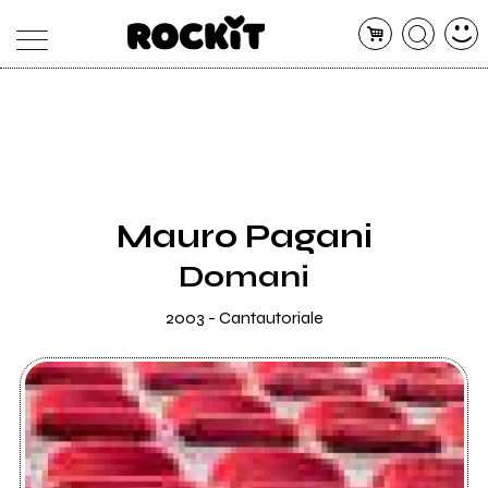
MAGAZINE
DATABASE
ARTICOLI
CONCERTI
ARTISTI
SHOP
Mauro Pagani
RADIO
Domani
2003 - Cantautoriale