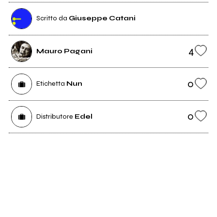
Scritto da
Giuseppe Catani
4
Mauro Pagani
0
Etichetta
Nun
0
Distributore
Edel