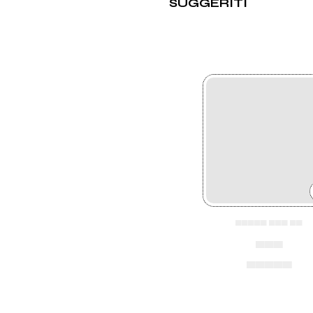
SUGGERITI
▄▄▄▄▄ ▄▄▄ ▄▄
▄▄▄
▄▄▄▄▄