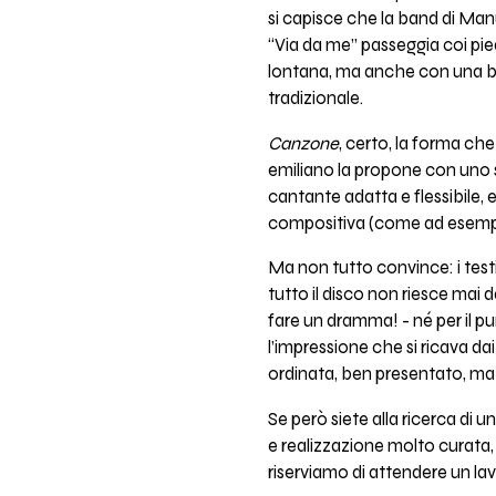
si capisce che la band di Manue
“Via da me” passeggia coi pied
lontana, ma anche con una br
tradizionale.
Canzone
, certo, la forma ch
emiliano la propone con uno s
cantante adatta e flessibile,
compositiva (come ad esempi
Ma non tutto convince: i testi
tutto il disco non riesce mai 
fare un dramma! - né per il p
l’impressione che si ricava dai
ordinata, ben presentato, m
Se però siete alla ricerca di
e realizzazione molto curata, 
riserviamo di attendere un la