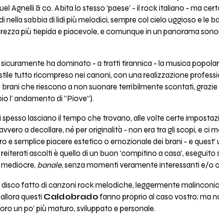
l Agnelli & co. Abita lo stesso ‘paese’ - il rock italiano - ma certo
i nella sabbia di lidi più melodici, sempre col cielo uggioso e le b
ezza più tiepida e piacevole, e comunque in un panorama sonoro 
e sicuramente ha dominato - a tratti tirannica - la musica popolare
tile tutto ricompreso nei canoni, con una realizzazione professio
 e brani che riescono a non suonare terribilmente scontati, graz
o l’ andamento di “Piove”).
 spesso lasciano il tempo che trovano, alle volte certe impostazio
davvero a decollare, né per originalità - non era tra gli scopi, e
uro e semplice piacere estetico o emozionale dei brani - e quest
 reiterati ascolti è quello di un buon ‘compitino a casa’, eseguito
a mediocre,
banale
, senza momenti veramente interessanti e/o c
 un disco fatto di canzoni rock melodiche, leggermente malinconi
allora questi
Caldobrado
fanno proprio al caso vostro; ma noi
voro un po’ più maturo, sviluppato e personale.