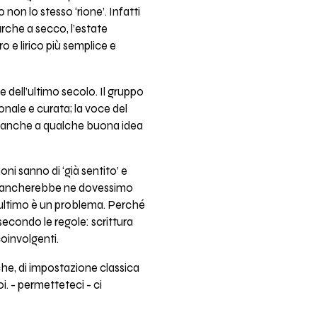
 non lo stesso ‘rione’. Infatti
arche a secco, l’estate
e lirico più semplice e
 dell’ultimo secolo. Il gruppo
nale e curata; la voce del
ie anche a qualche buona idea
ni sanno di ‘già sentito’ e
 ci mancherebbe ne dovessimo
’ ultimo è un problema. Perché
 secondo le regole: scrittura
oinvolgenti.
che, di impostazione classica
. - permetteteci - ci