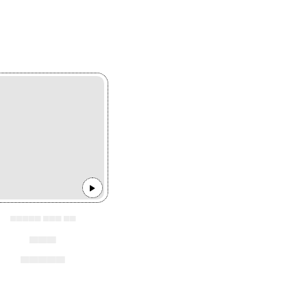
▄▄▄▄▄ ▄▄▄ ▄▄
▄▄▄
▄▄▄▄▄