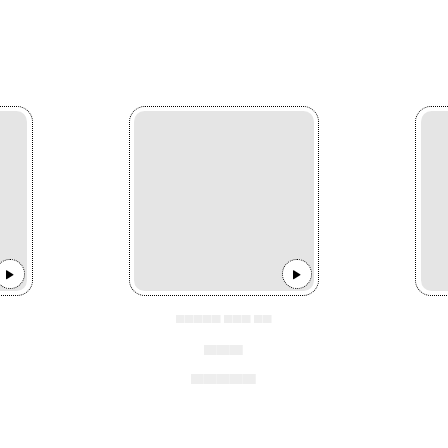
▄▄▄▄▄ ▄▄▄ ▄▄
▄▄▄
▄▄▄▄▄