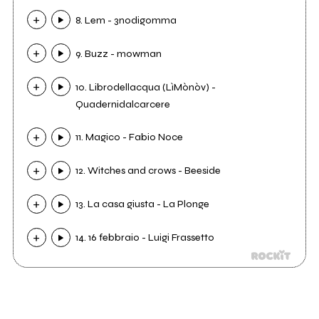
8. Lem - 3nodigomma
9. Buzz - mowman
10. Librodellacqua (LìMònòv) -
Quadernidalcarcere
11. Magico - Fabio Noce
12. Witches and crows - Beeside
13. La casa giusta - La Plonge
14. 16 febbraio - Luigi Frassetto