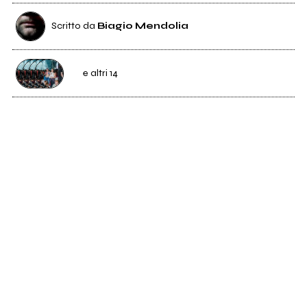
Scritto da
Biagio Mendolia
e altri 14
6
Mac and the Bee
0
Luigi Frassetto
0
mowman
0
3nodigomma
0
Etichetta
Officine Musicali Sassari