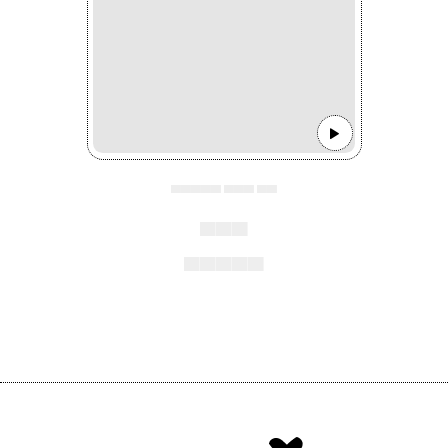
▄▄▄▄▄ ▄▄▄ ▄▄
▄▄▄
▄▄▄▄▄