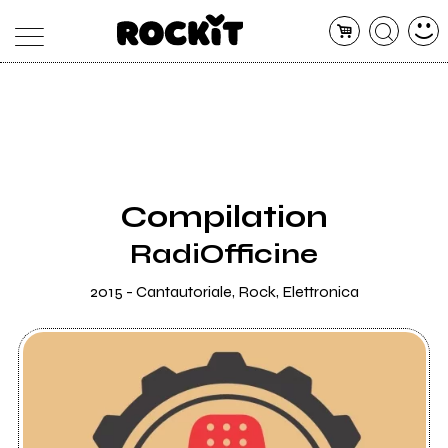
MAGAZINE
DATABASE
ARTICOLI
CONCERTI
ARTISTI
SHOP
Compilation
RADIO
RadiOfficine
2015 - Cantautoriale, Rock, Elettronica