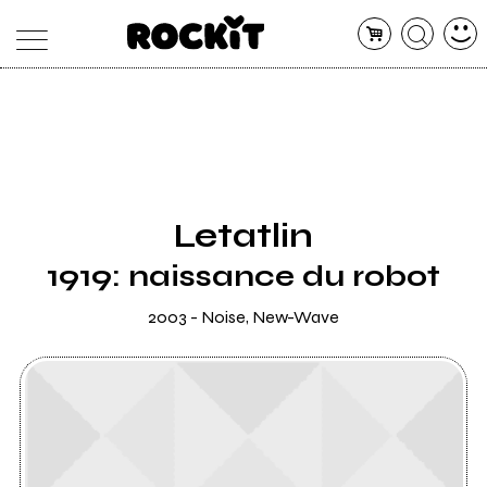
MAGAZINE
DATABASE
ARTICOLI
CONCERTI
ARTISTI
SHOP
Letatlin
RADIO
1919: naissance du robot
2003 - Noise, New-Wave