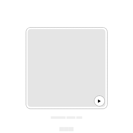
▄▄▄▄▄ ▄▄▄ ▄▄
▄▄▄