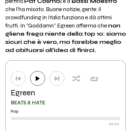
perfino
Pat Cosmo
) e a
Bassi Maestro
che l'ha mixato. Buone notizie, gente: il
crowdfunding in Italia funziona e dà ottimi
frutti. In “Goddamn” Egreen afferma che
non
gliene frega niente della top 10: siamo
sicuri che è vero, ma farebbe meglio
ad abituarsi all'idea di finirci.
Egreen
BEATS & HATE
Rap
00:00