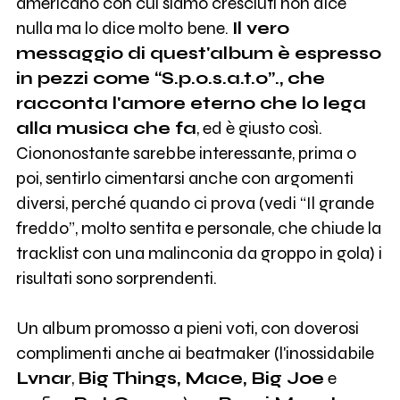
americano con cui siamo cresciuti non dice
nulla ma lo dice molto bene.
Il vero
messaggio di quest'album è espresso
in pezzi come “S.p.o.s.a.t.o”., che
racconta l'amore eterno che lo lega
alla musica che fa
, ed è giusto così.
Ciononostante sarebbe interessante, prima o
poi, sentirlo cimentarsi anche con argomenti
diversi, perché quando ci prova (vedi “Il grande
freddo”, molto sentita e personale, che chiude la
tracklist con una malinconia da groppo in gola) i
risultati sono sorprendenti.
Un album promosso a pieni voti, con doverosi
complimenti anche ai beatmaker (l'inossidabile
Lvnar
,
Big Things, Mace, Big Joe
e