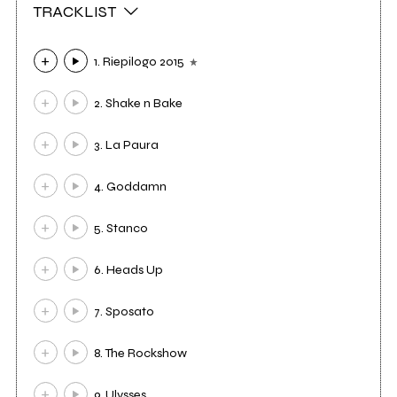
TRACKLIST
1. Riepilogo 2015
2. Shake n Bake
3. La Paura
4. Goddamn
5. Stanco
6. Heads Up
7. Sposato
8. The Rockshow
9. Ulysses