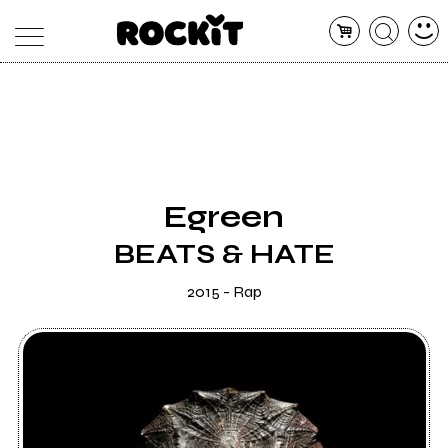
MAGAZINE
DATABASE
ARTICOLI
CONCERTI
ARTISTI
SHOP
Egreen
RADIO
BEATS & HATE
2015 - Rap