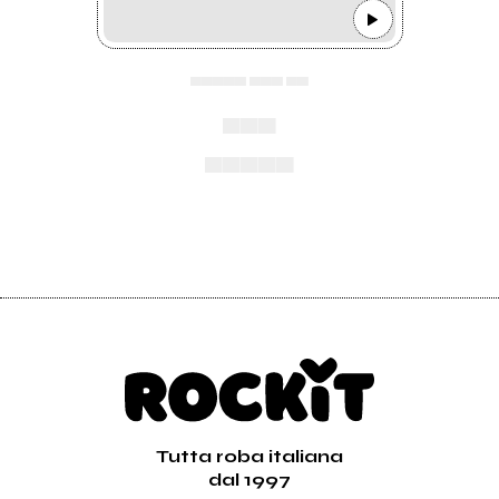
▄▄▄▄▄ ▄▄▄ ▄▄
▄▄▄
▄▄▄▄▄
Tutta roba italiana
dal 1997