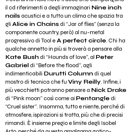
il cd riferimenti a degli immaginari
Nine inch
nails
acustici e a tutto un clima che spazia tra
gli
Alice in Chains
di “Jar of flies” (senza la
componente country, però) al nu-metal
progressivo di Tool e
A perfect circle
. Chi ha
qualche annetto in più si troverà a pensare alla
Kate Bush
di “Hounds of love”, al
Peter
Gabriel
di “Before the flood”, agli
indimenticabili
Durutti Column
di quel
mostro di tecnica che fu
Viny Reilly
. Infine, i
più vecchietti potranno pensare a
Nick Drake
di “Pink moon” così come ai
Pentangle
di
“Cruel sister”. Insomma, tutto e niente, perché di
atmosfere, ispirazioni si tratta, più che di precisi
rimandi. È insieme pregio e limite degli Isobel
Arto, perché da questo amalgama gotico-