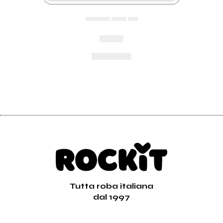
▄▄▄▄▄ ▄▄▄ ▄▄
▄▄▄
▄▄▄▄▄
Tutta roba italiana
dal 1997