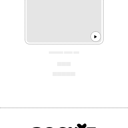
▄▄▄▄▄ ▄▄▄ ▄▄
▄▄▄
▄▄▄▄▄