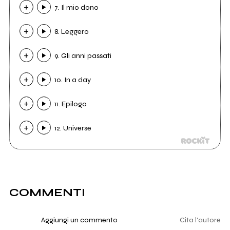
7. Il mio dono
8. Leggero
9. Gli anni passati
10. In a day
11. Epilogo
12. Universe
COMMENTI
Aggiungi un commento
Cita l'autore