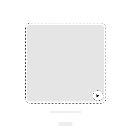
▄▄▄▄▄ ▄▄▄ ▄▄
▄▄▄