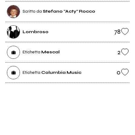
Scritto da
Stefano "Acty" Rocco
78
Lombroso
2
Etichetta
Mescal
0
Etichetta
Columbia Music