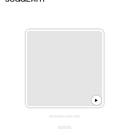
▄▄▄▄▄ ▄▄▄ ▄▄
▄▄▄