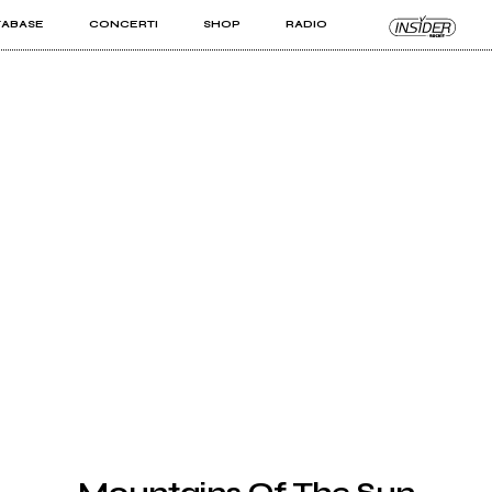
TABASE
CONCERTI
SHOP
RADIO
KIT PRO
ISTI
VIZI