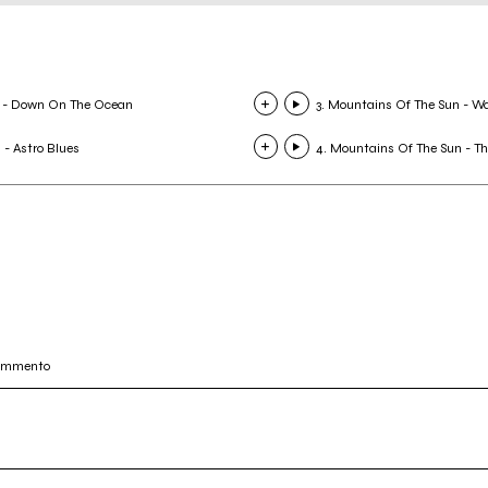
n - Down On The Ocean
3. Mountains Of The Sun - W
 - Astro Blues
4. Mountains Of The Sun - T
commento