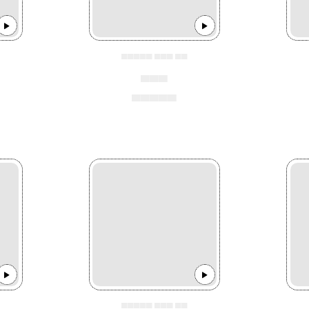
▄▄▄▄▄ ▄▄▄ ▄▄
▄▄▄
▄▄▄▄▄
▄▄▄▄▄ ▄▄▄ ▄▄