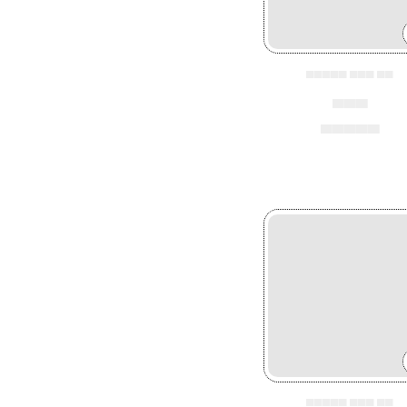
▄▄▄▄▄ ▄▄▄ ▄▄
▄▄▄
▄▄▄▄▄
▄▄▄▄▄ ▄▄▄ ▄▄