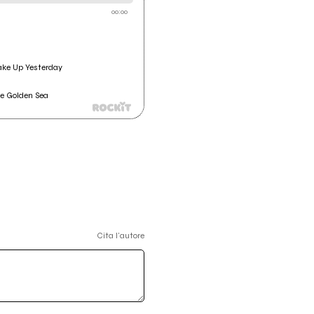
00:00
ake Up Yesterday
he Golden Sea
Cita l'autore