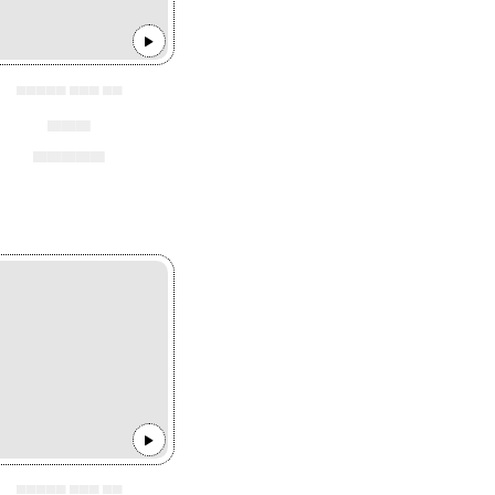
▄▄▄▄▄ ▄▄▄ ▄▄
▄▄▄
▄▄▄▄▄
▄▄▄▄▄ ▄▄▄ ▄▄