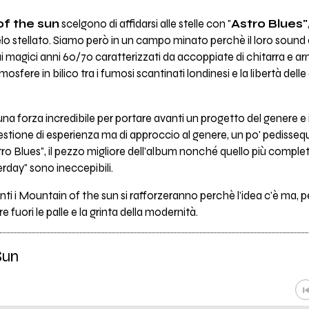
f the sun
scelgono di affidarsi alle stelle con "
Astro Blues"
lo stellato. Siamo però in un campo minato perchè il loro sound è il
 magici anni 60/70 caratterizzati da accoppiate di chitarra e arm
tmosfere in bilico tra i fumosi scantinati londinesi e la libertà dell
una forza incredibile per portare avanti un progetto del genere 
estione di esperienza ma di approccio al genere, un po' pedisse
Astro Blues", il pezzo migliore dell'album nonché quello più complet
rday" sono ineccepibili.
 i Mountain of the sun si rafforzeranno perchè l'idea c'è ma, pe
 fuori le palle e la grinta della modernità.
Sun