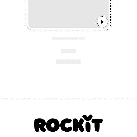
▄▄▄▄▄ ▄▄▄ ▄▄
▄▄▄
▄▄▄▄▄