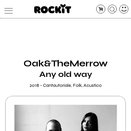
MAGAZINE
DATABASE
ARTICOLI
CONCERTI
ARTISTI
SHOP
Oak&TheMerrow
RADIO
Any old way
2018 - Cantautoriale, Folk, Acustico