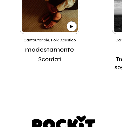
Cantautoriale, Folk, Acustico
Cantau
modestamente
Scordati
Tre 
sogn