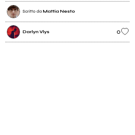
Scritto da
Mattia Nesto
0
Darlyn Vlys