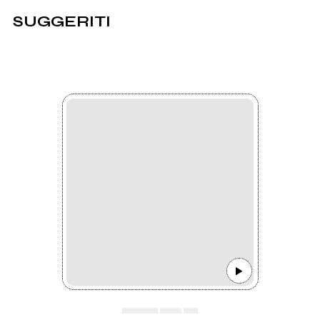
SUGGERITI
▄▄▄▄▄ ▄▄▄ ▄▄