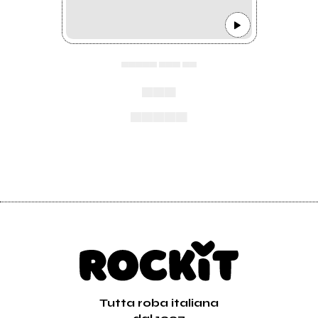
▄▄▄▄▄ ▄▄▄ ▄▄
▄▄▄
▄▄▄▄▄
Tutta roba italiana
dal 1997