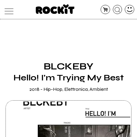
MAGAZINE
DATABASE
ARTICOLI
CONCERTI
ARTISTI
SHOP
BLCKEBY
RADIO
Hello! I'm Trying My Best
2018 - Hip-Hop, Elettronica, Ambient