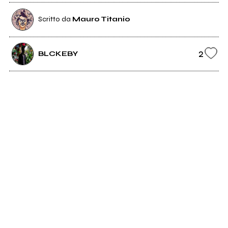
Scritto da
Mauro Titanio
2
BLCKEBY