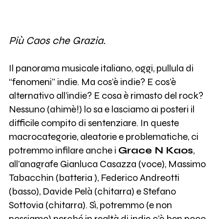
Più Caos che Grazia.
Il panorama musicale italiano, oggi, pullula di
“fenomeni” indie. Ma cos’è indie? E cos’è
alternativo all’indie? E cosa è rimasto del rock?
Nessuno (ahimè!) lo sa e lasciamo ai posteri il
difficile compito di sentenziare. In queste
macrocategorie, aleatorie e problematiche, ci
potremmo infilare anche i
Grace N Kaos
,
all’anagrafe Gianluca Casazza (voce), Massimo
Tabacchin (batteria ), Federico Andreotti
(basso), Davide Pelà (chitarra) e Stefano
Sottovia (chitarra). Sì, potremmo (e non
possiamo) perché in realtà di indie c’è ben poco,