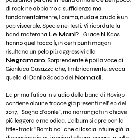
di rock ne abbiamo a sufficienza ma,
fondamentalmente, l’anima, nuda e cruda è un
pop viscerale. Specie nei testi. Vi ricordate la
band materana
Le Mani
? I Grace N Kaos
hanno quel tocco lì, in certi punti magari
risultano un pelo più aggressivi alla
Negramaro
. Sorprendente è poi la voce di
Gianluca Casazza che, timbricamente, evoca
quella di Danilo Sacco dei
Nomadi
.
La prima fatica in studio della band di Rovigo
contiene alcune tracce già presenti nell’ ep del
2017, “Sogno d’aprile”, ma riarrangiati in chiave
più leggera e melodica. L’album si apre con la
title-track “Bambino” che ci lascia intuire già la
dimensione in cui naviga l’album, ovvero, quella