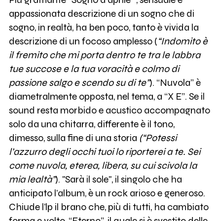
appassionata descrizione di un sogno che di
sogno, in realtà, ha ben poco, tanto è vivida la
descrizione di un focoso amplesso (
“Indomito è
il fremito che mi porta dentro te tra le labbra
tue succose e la tua voracità e colmo di
passione salgo e scendo su di te”
). “Nuvola” è
diametralmente opposta, nel tema, a “X E”. Se il
sound resta morbido e acustico accompagnato
solo da una chitarra, differente è il tono,
dimesso, sulla fine di una storia
(“Potessi
l’azzurro degli occhi tuoi lo riporterei a te. Sei
come nuvola, eterea, libera, su cui scivola la
mia lealtà”
). "Sarà il sole", il singolo che ha
anticipato l’album, è un rock arioso e generoso.
Chiude l’lp il brano che, più di tutti, ha cambiato
forma e volto, “Eterno”, il quale si è svestito delle