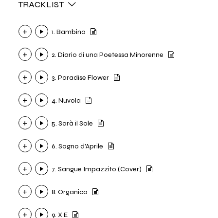
TRACKLIST
1. Bambino
2. Diario di una Poetessa Minorenne
3. Paradise Flower
4. Nuvola
5. Sarà il Sole
6. Sogno d'Aprile
7. Sangue Impazzito (Cover)
8. Organico
9. X E