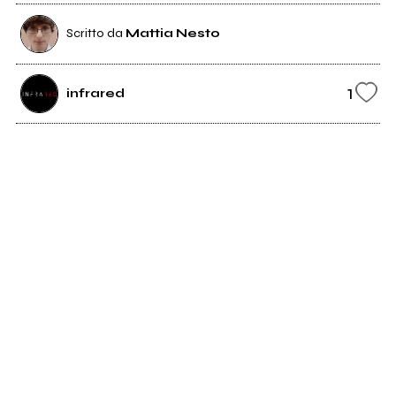
Scritto da
Mattia Nesto
1
infrared