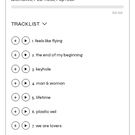
00:00
TRACKLIST
1. feels like flying
2. the end of my beginning
3. keyhole
4. man & woman
5. lifetime
6. plastic veil
7. we are lovers