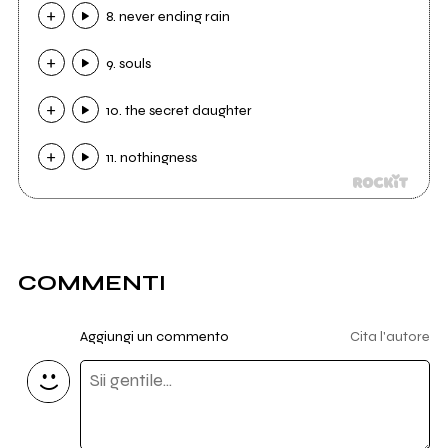
8. never ending rain
9. souls
10. the secret daughter
11. nothingness
COMMENTI
Aggiungi un commento
Cita l'autore