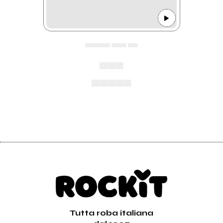
▄▄▄▄▄ ▄▄▄ ▄▄
▄▄▄
▄▄▄▄▄
Tutta roba italiana