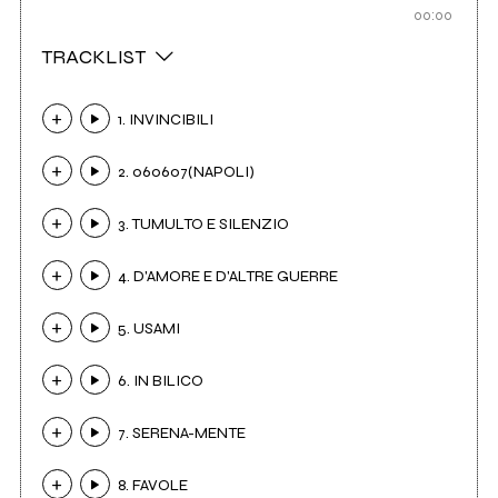
00:00
TRACKLIST
1. INVINCIBILI
2. 060607(NAPOLI)
3. TUMULTO E SILENZIO
4. D'AMORE E D'ALTRE GUERRE
5. USAMI
6. IN BILICO
7. SERENA-MENTE
8. FAVOLE