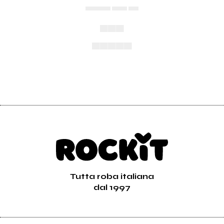
▄▄▄▄▄ ▄▄▄ ▄▄
▄▄▄
▄▄▄▄▄
Tutta roba italiana
dal 1997