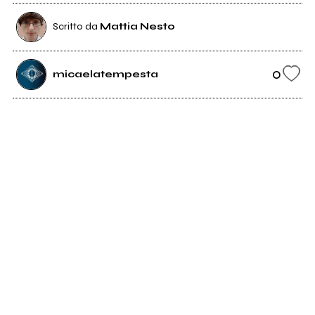
Scritto da
Mattia Nesto
0
micaelatempesta