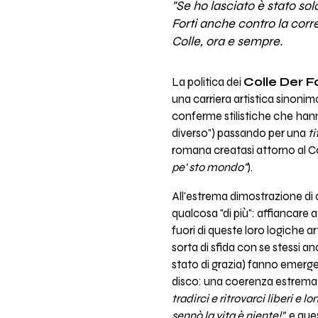
"Se ho lasciato è stato solo
Forti anche contro la corre
Colle, ora e sempre.
La politica dei
Colle Der 
una carriera artistica sinoni
conferme stilistiche che hanno
diverso") passando per una
ti
romana creatasi attorno al Colle
pe' sto mondo"
).
All'estrema dimostrazione di 
qualcosa "di più": affiancare 
fuori di queste loro logiche a
sorta di sfida con se stessi 
stato di grazia) fanno emerger
disco: una coerenza estrema 
tradirci e ritrovarci liberi e 
sennò la vita è niente!",
e ques