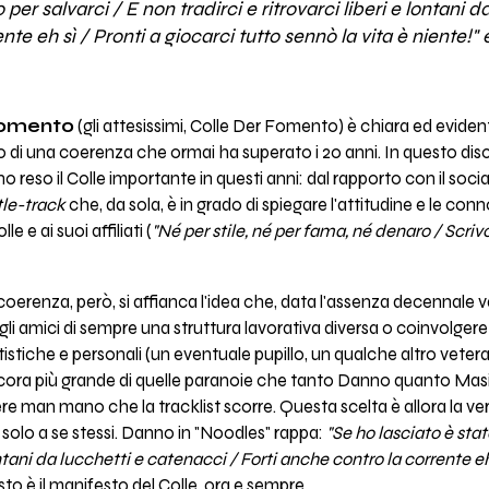
 per salvarci / E non tradirci e ritrovarci liberi e lontani 
nte eh sì / Pronti a giocarci tutto sennò la vita è niente!"
Fomento
(gli attesissimi, Colle Der Fomento) è chiara ed evidente
mo di una coerenza che ormai ha superato i 20 anni. In questo dis
 reso il Colle importante in questi anni: dal rapporto con il soc
tle-track
che, da sola, è in grado di spiegare l'attitudine e le con
 e ai suoi affiliati (
"Né per stile, né per fama, né denaro / Scri
coerenza, però, si affianca l'idea che, data l'assenza decennale 
agli amici di sempre una struttura lavorativa diversa o coinvolger
rtistiche e personali (un eventuale pupillo, un qualche altro vet
ancora più grande di quelle paranoie che tanto Danno quanto Mas
e man mano che la tracklist scorre. Questa scelta è allora la vera
solo a se stessi. Danno in "Noodles" rappa:
"Se ho lasciato è stat
lontani da lucchetti e catenacci / Forti anche contro la corrente eh
to è il manifesto del Colle, ora e sempre.