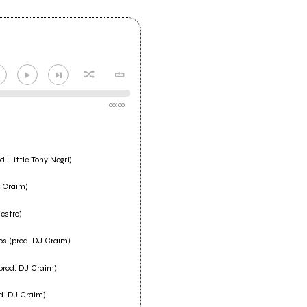
00:00
d. Little Tony Negri)
J Craim)
estro)
aos (prod. DJ Craim)
(prod. DJ Craim)
od. DJ Craim)