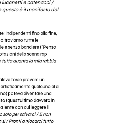
da lucchetti e catenacci /
 e questo è il manifesto del
: indipendenti fino alla fine,
co troviamo tutte le
iale e senza bandiere ("Penso
notazioni della scena rap
vo tutta quanta la mia rabbia
valeva forse provare un
e artisticamente qualcuno al di
erano) poteva diventare una
ito (quest'ultimo davvero in
 lente con cui leggere il
o solo per salvarci / E non
 sì / Pronti a giocarci tutto