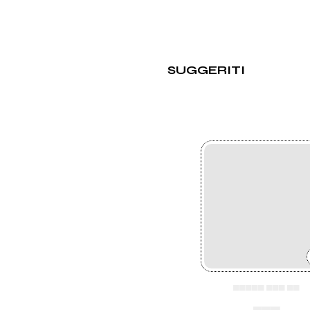
SUGGERITI
▄▄▄▄▄ ▄▄▄ ▄▄
▄▄▄