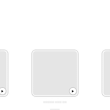
▄▄▄▄▄ ▄▄▄ ▄▄
▄▄▄