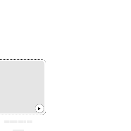
▄▄▄▄▄ ▄▄▄ ▄▄
▄▄▄