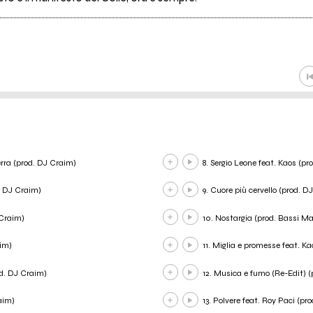
erra (prod. DJ Craim)
8. Sergio Leone feat. Kaos (pro
. DJ Craim)
9. Cuore più cervello (prod. D
 Craim)
10. Nostargia (prod. Bassi Ma
aim)
11. Miglia e promesse feat. K
od. DJ Craim)
12. Musica e fumo (Re-Edit) 
aim)
13. Polvere feat. Roy Paci (pr