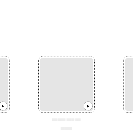
▄▄▄▄▄ ▄▄▄ ▄▄
▄▄▄