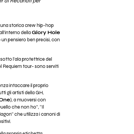
er di Recanati per
, una storica crew hip-hop
ll’interno della
Glory Hole
e un pensiero ben precisi, con
otto l’ala protettrice del
 Requiem tour- sono serviti
nza intaccare il proprio
gli artisti della GH,
One
), a muoversi con
uello che non ho”, “Il
gon” che utilizza i canoni di
itivi.
la propria etichetta,