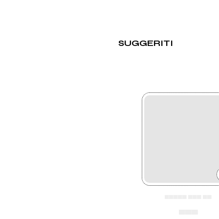
SUGGERITI
▄▄▄▄▄ ▄▄▄ ▄▄
▄▄▄