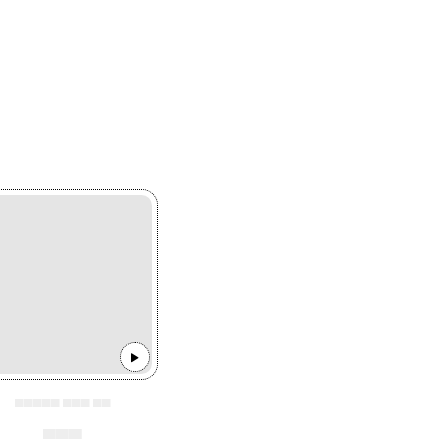
▄▄▄▄▄ ▄▄▄ ▄▄
▄▄▄