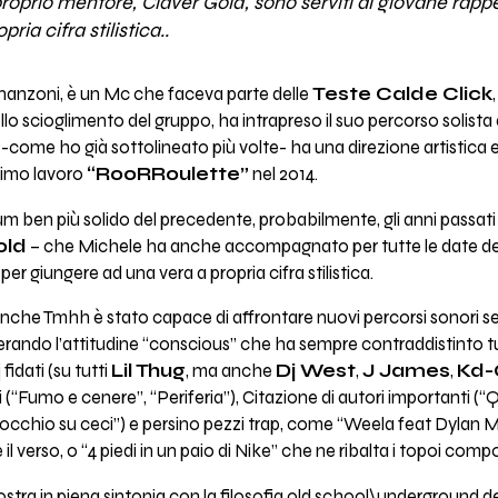
 proprio mentore, Claver Gold, sono serviti al giovane rapp
ia cifra stilistica..
enanzoni, è un Mc che faceva parte delle
Teste Calde Click
o scioglimento del gruppo, ha intrapreso il suo percorso solista a
 -come ho già sottolineato più volte- ha una direzione artistica 
primo lavoro
“RooRRoulette”
nel 2014.
m ben più solido del precedente, probabilmente, gli anni passati s
old
– che Michele ha anche accompagnato per tutte le date del
er giungere ad una vera a propria cifra stilistica.
anche Tmhh è stato capace di affrontare nuovi percorsi sonori se
ndo l’attitudine “conscious” che ha sempre contraddistinto tutti 
 fidati (su tutti
Lil Thug
, ma anche
Dj West
,
J James
,
Kd-
 (“Fumo e cenere”, “Periferia”), Citazione di autori importanti (“Q
occhio su ceci”) e persino pezzi trap, come “Weela feat Dylan Ma
 verso, o “4 piedi in un paio di Nike” che ne ribalta i topoi compos
tra in piena sintonia con la filosofia old school\underground del