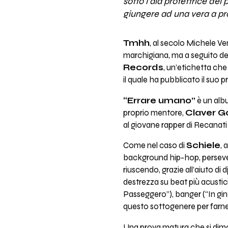
sotto l’ala protettrice del
giungere ad una vera a propr
Tmhh
, al secolo Michele V
marchigiana, ma a seguito dell
Records
, un’etichetta che
il quale ha pubblicato il suo 
“Errare umano”
è un albu
proprio mentore,
Claver G
al giovane rapper di Recanati p
Come nel caso di
Schiele
, 
background hip-hop, persevera
riuscendo, grazie all’aiuto di dj
destrezza su beat più acustici
Passeggero”), banger (“In gin
questo sottogenere per farne il
Una prova matura che si dimos