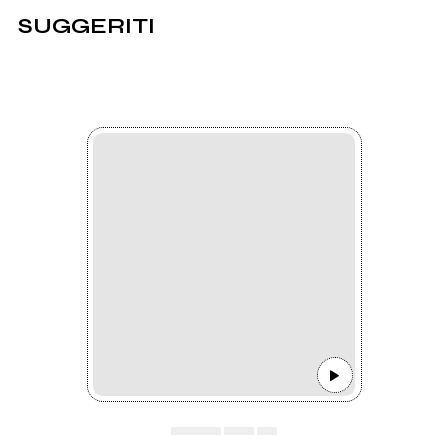
SUGGERITI
▄▄▄▄▄ ▄▄▄ ▄▄