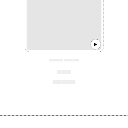
▄▄▄▄▄ ▄▄▄ ▄▄
▄▄▄
▄▄▄▄▄