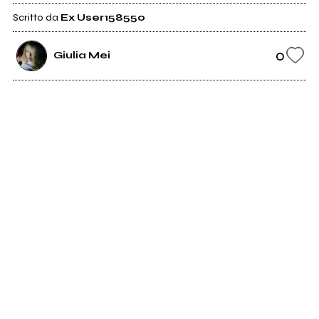
Scritto da
Ex User158550
0
Giulia Mei