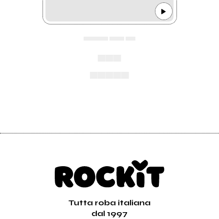
▄▄▄▄▄ ▄▄▄ ▄▄
▄▄▄
▄▄▄▄▄
Tutta roba italiana
dal 1997