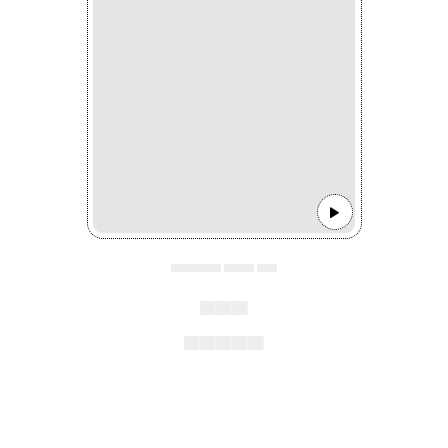
▄▄▄▄▄ ▄▄▄ ▄▄
▄▄▄
▄▄▄▄▄