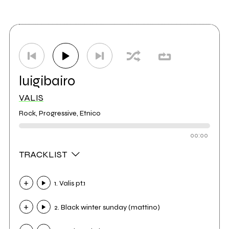
luigibairo
VALIS
Rock, Progressive, Etnico
00:00
TRACKLIST
1. Valis pt.1
2. Black winter sunday (mattino)