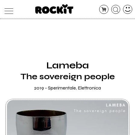
MAGAZINE
DATABASE
ARTICOLI
CONCERTI
ARTISTI
SHOP
Lameba
RADIO
The sovereign people
2019 - Sperimentale, Elettronica