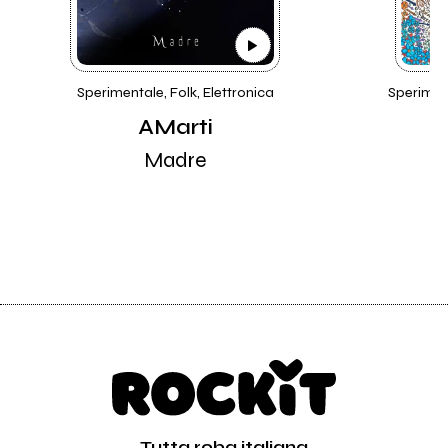
Sperimentale, Folk, Elettronica
Speriment
AMarti
Madre
Tutta roba italiana