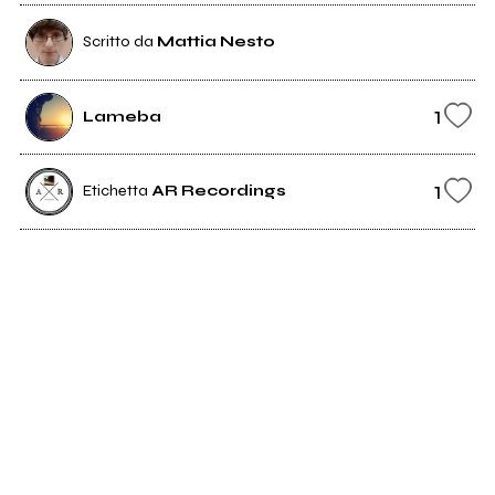
Scritto da
Mattia Nesto
1
Lameba
1
Etichetta
AR Recordings