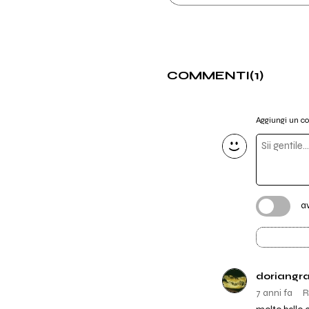
COMMENTI
(1)
Aggiungi un 
a
doriangr
7 anni fa
R