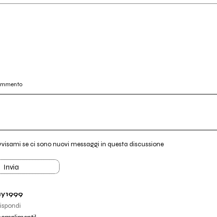
commento
vvisami se ci sono nuovi messaggi in questa discussione
Invia
ay1999
ispondi