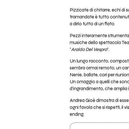
Pizzicate di chitarre, echi di
tramandate è tutto contenuto 
a dirlo tutto di un fiato.
Pezzi interamente strumentali
musiche dello spettacolo Teat
"
Araldo Del Vespro
".
Un lungo racconto, composto da
sembra ormai remoto, un canta
Nenie, ballate, cori per riunio
Un omaggio a quelli che sono i
d'ingrandimento, che amplia i s
Andrea Gioè dimostra di esser
ogni favola che si rispetti, il 
ending.