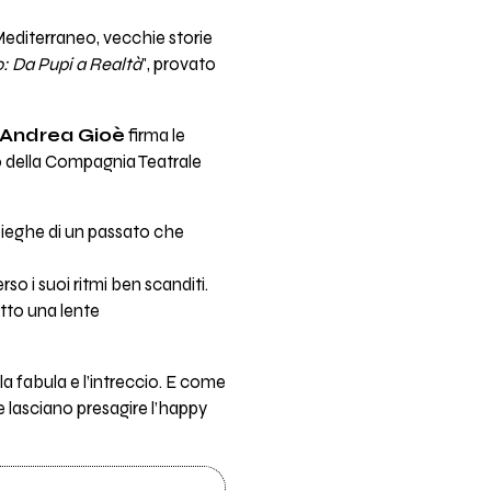
 Mediterraneo, vecchie storie
: Da Pupi a Realtà
", provato
Andrea Gioè
firma le
o della Compagnia Teatrale
 pieghe di un passato che
so i suoi ritmi ben scanditi.
otto una lente
a fabula e l’intreccio. E come
e lasciano presagire l’happy