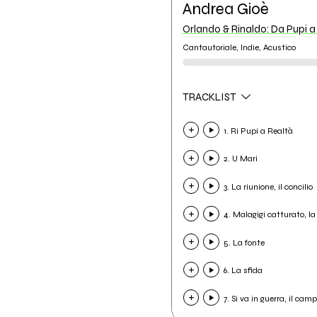
Andrea Gioè
Orlando & Rinaldo: Da Pupi a
Cantautoriale, Indie, Acustico
TRACKLIST
1. Ri Pupi a Realtà
2. U Mari
3. La riunione, il concilio
4. Malagigi catturato, la
5. La fonte
6. La sfida
7. Si va in guerra, il cam