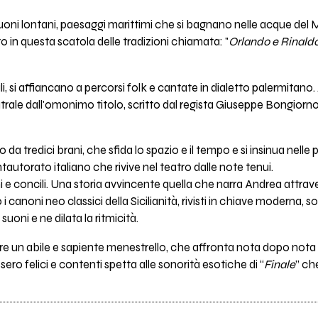
 suoni lontani, paesaggi marittimi che si bagnano nelle acque del
in questa scatola delle tradizioni chiamata: "
Orlando e Rinaldo
, si affiancano a percorsi folk e cantate in dialetto palermitano.
rale dall'omonimo titolo, scritto dal regista Giuseppe Bongiorn
 tredici brani, che sfida lo spazio e il tempo e si insinua nelle
utorato italiano che rivive nel teatro dalle note tenui.
ni e concili. Una storia avvincente quella che narra Andrea attraver
 canoni neo classici della Sicilianità, rivisti in chiave moderna, s
uoni e ne dilata la ritmicità.
e un abile e sapiente menestrello, che affronta nota dopo nota l
vissero felici e contenti spetta alle sonorità esotiche di “
Finale
” ch