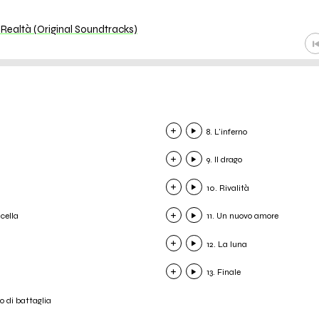
 Realtà (Original Soundtracks)
8. L'inferno
9. Il drago
10. Rivalità
 cella
11. Un nuovo amore
12. La luna
13. Finale
po di battaglia