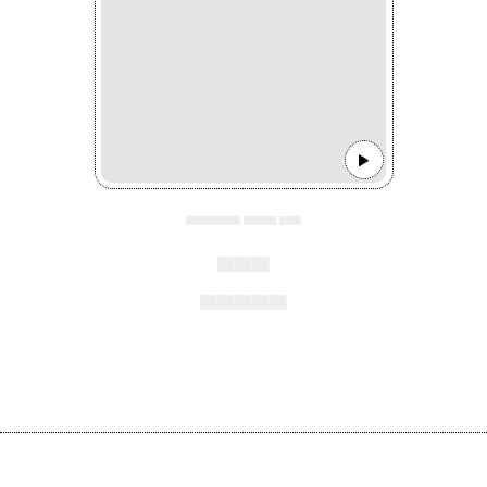
▄▄▄▄▄ ▄▄▄ ▄▄
▄▄▄
▄▄▄▄▄