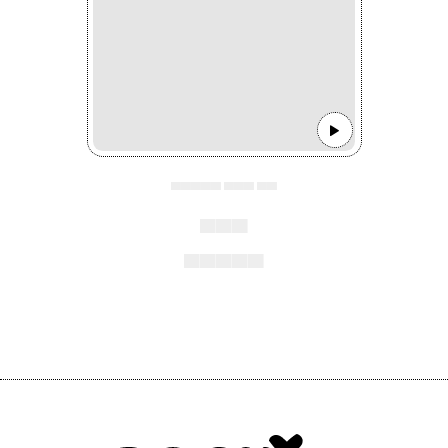
▄▄▄▄▄ ▄▄▄ ▄▄
▄▄▄
▄▄▄▄▄