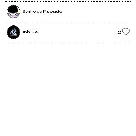
Scritto da
Pseudo
0
Inblue