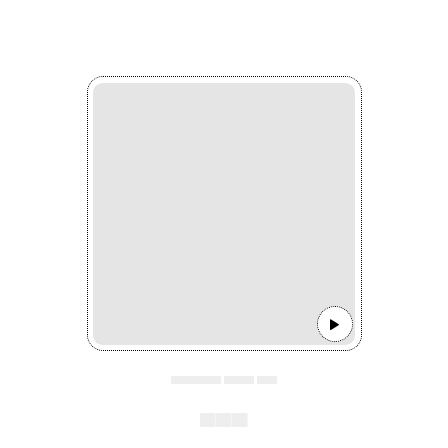
▄▄▄▄▄ ▄▄▄ ▄▄
▄▄▄
▄▄▄▄▄